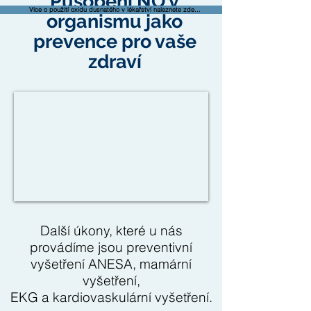
Působení NO v
Více o použití oxidu dusnatého v lékařství naleznete zde...
organismu jako
prevence pro vaše
zdraví
Další úkony, které u nás
provádíme jsou preventivní
vyšetření ANESA, mamární
vyšetření,
EKG a kardiovaskulární vyšetření.