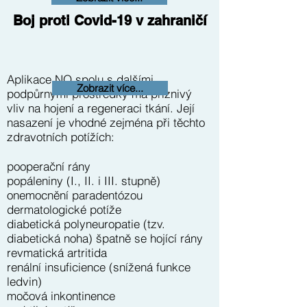
Boj proti Covid-19 v zahraničí
Aplikace NO spolu s dalšími
Zobrazit více...
podpůrnými prostředky má příznivý
vliv na hojení a regeneraci tkání. Její
nasazení je vhodné zejména při těchto
zdravotních potížích:
pooperační rány
popáleniny (I., II. i III. stupně)
onemocnění paradentózou
dermatologické potíže
diabetická polyneuropatie (tzv.
diabetická noha) špatně se hojící rány
revmatická artritida
renální insuficience (snížená funkce
ledvin)
močová inkontinence