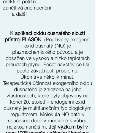
erektilní potíže
zánětlivá onemocnění
a další​
K aplikaci oxidu dusnatého slouží
přístroj PLASON.
(Používaný exogenní
oxid dusnatý (NO) je
plazmochemického původu a je
obsažen ve vysoko a nízko teplotních
proudech plynu. Počet návštěv se liší
podle závažnosti problému.
Úkon trvá několik minut.
Terapeutická účinnost exogenního oxidu
dusnatého je založena na jeho
vlastnostech, které byly objeveny na
konci 20. století – endogenní oxid
dusnatý je multifunkčním fyziologickým
regulátorem. Molekula NO patří v
současné době v medicíně k vůbec
nejzkoumanějším.
Její výzkum byl v
roce 1998 oceněn udělením Nobelovy