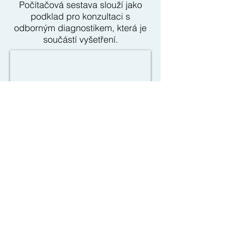
Počítačová sestava slouží jako
podklad pro konzultaci s
odborným diagnostikem, která je
součástí vyšetření.
EKG vyšetření
Vyšetření na moderním přístroji
vyvinutém pro elektro-kardio-
diagnostiku srdce. Jeho hlavní
přínos je ve vysoké citlivosti,
rychlosti a jednoduchosti, jakož i
ve zpracování naměřených