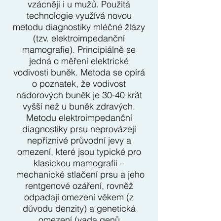
vzácněji i u mužů. Použitá
technologie využívá novou
metodu diagnostiky mléčné žlázy
(tzv. elektroimpedanční
mamografie). Principiálně se
jedná o měření elektrické
vodivosti buněk. Metoda se opírá
o poznatek, že vodivost
nádorových buněk je 30-40 krát
vyšší než u buněk zdravých.
Metodu elektroimpedanční
diagnostiky prsu neprovázejí
nepříznivé průvodní jevy a
omezení, které jsou typické pro
klasickou mamografii –
mechanické stlačení prsu a jeho
rentgenové ozáření, rovněž
odpadají omezení věkem (z
důvodu denzity) a genetická
omezení (vada genů